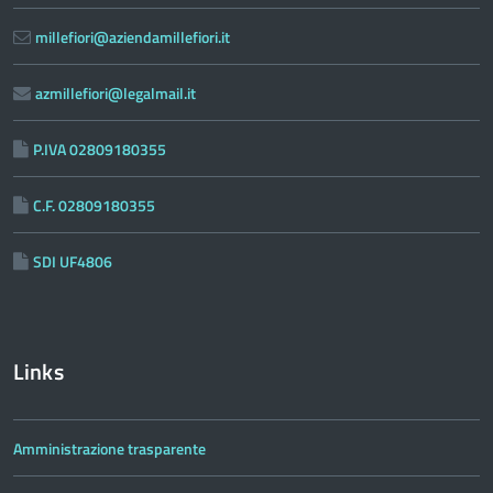
millefiori@aziendamillefiori.it
azmillefiori@legalmail.it
P.IVA 02809180355
C.F. 02809180355
SDI UF4806
Links
Amministrazione trasparente