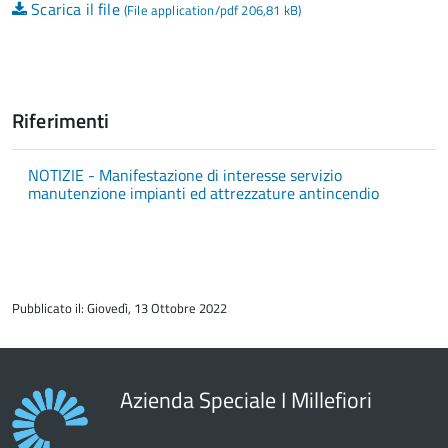
Scarica il file
(File application/pdf 206,81 kB)
Riferimenti
NOTIZIE - Manifestazione di interesse servizio
manutenzione impianti ed attrezzature antincendio
torna
all'inizio
Pubblicato il: Giovedì, 13 Ottobre 2022
del
contenuto
Azienda Speciale I Millefiori