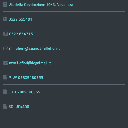
Via della Costituzione 10/B, Novellara
0522 655481
0522 654715
millefiori@aziendamillefiori.it
azmillefiori@legalmail.it
P.IVA 02809180355
C.F. 02809180355
SDI UF4806