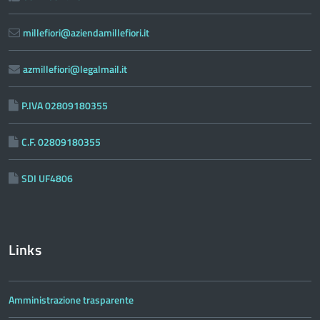
millefiori@aziendamillefiori.it
azmillefiori@legalmail.it
P.IVA 02809180355
C.F. 02809180355
SDI UF4806
Links
Amministrazione trasparente