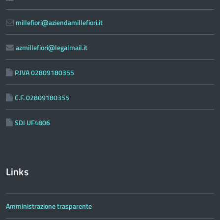
millefiori@aziendamillefiori.it
azmillefiori@legalmail.it
P.IVA 02809180355
C.F. 02809180355
SDI UF4806
Links
Amministrazione trasparente