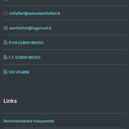
millefiori@aziendamillefiori.it
azmillefiori@legalmail.it
P.IVA 02809180355
C.F. 02809180355
SDI UF4806
Links
Amministrazione trasparente