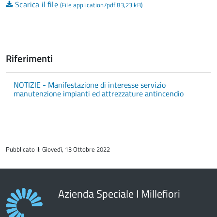
Scarica il file
(File application/pdf 83,23 kB)
Riferimenti
NOTIZIE - Manifestazione di interesse servizio
manutenzione impianti ed attrezzature antincendio
torna
all'inizio
Pubblicato il: Giovedì, 13 Ottobre 2022
del
contenuto
Azienda Speciale I Millefiori