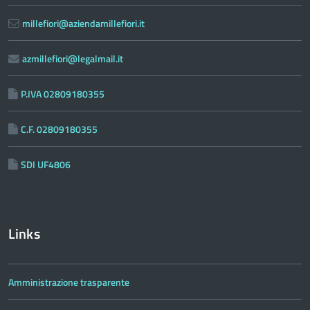
millefiori@aziendamillefiori.it
azmillefiori@legalmail.it
P.IVA 02809180355
C.F. 02809180355
SDI UF4806
Links
Amministrazione trasparente