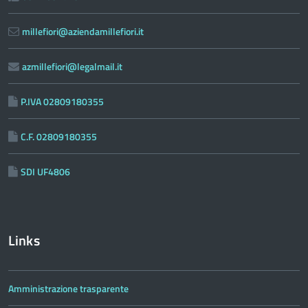
millefiori@aziendamillefiori.it
azmillefiori@legalmail.it
P.IVA 02809180355
C.F. 02809180355
SDI UF4806
Links
Amministrazione trasparente