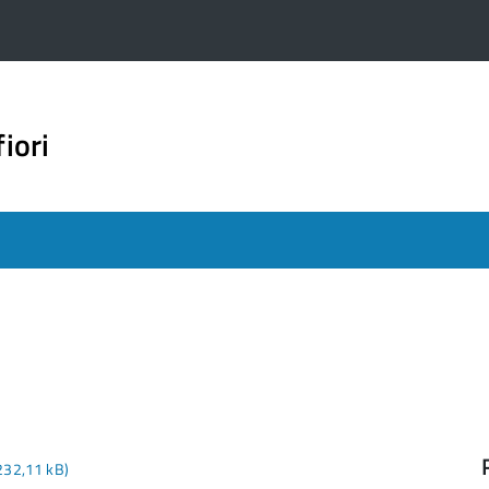
iori
 232,11 kB)