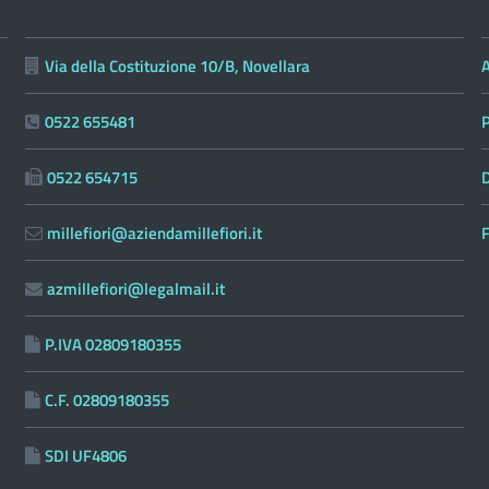
Via della Costituzione 10/B, Novellara
0522 655481
0522 654715
D
millefiori@aziendamillefiori.it
F
azmillefiori@legalmail.it
P.IVA 02809180355
C.F. 02809180355
SDI UF4806