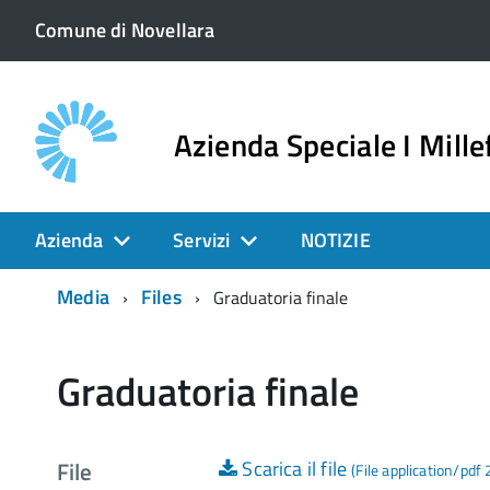
Comune di Novellara
Azienda Speciale I Millef
Azienda
Servizi
NOTIZIE
Media
Files
Graduatoria finale
Graduatoria finale
File
Scarica il file
(File application/pdf