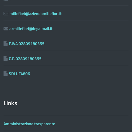
millefiori@aziendamillefiori.it
azmillefiori@legalmail.it
P.IVA 02809180355
C.F. 02809180355
SDI UF4806
Links
Amministrazione trasparente