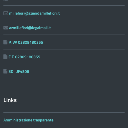
millefiori@aziendamillefiori.it
azmillefiori@legalmail.it
P.IVA 02809180355
C.F. 02809180355
SDI UF4806
Links
Amministrazione trasparente