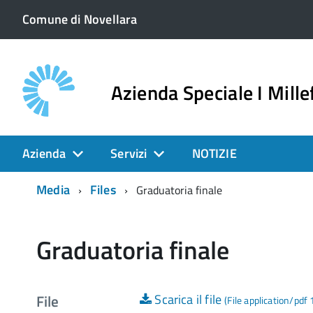
Comune di Novellara
Azienda Speciale I Millef
Azienda
Servizi
NOTIZIE
Media
Files
Graduatoria finale
Graduatoria finale
File
Scarica il file
(File application/pdf