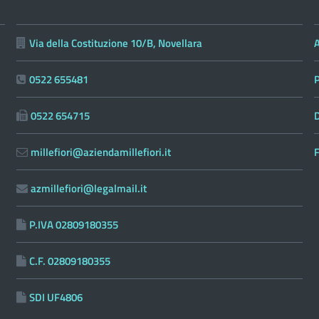
Via della Costituzione 10/B, Novellara
0522 655481
0522 654715
D
millefiori@aziendamillefiori.it
F
azmillefiori@legalmail.it
P.IVA 02809180355
C.F. 02809180355
SDI UF4806