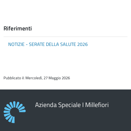
Riferimenti
NOTIZIE - SERATE DELLA SALUTE 2026
torna
all'inizio
Pubblicato il: Mercoledì, 27 Maggio 2026
del
contenuto
Azienda Speciale I Millefiori