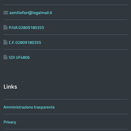
azmillefiori@legalmail.it
P.IVA 02809180355
C.F. 02809180355
SDI UF4806
Links
Amministrazione trasparente
Privacy