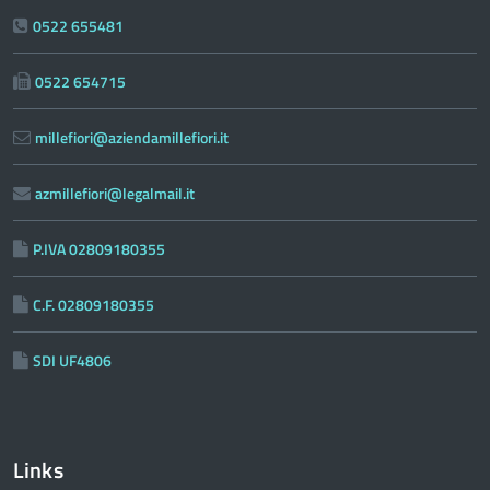
0522 655481
0522 654715
millefiori@aziendamillefiori.it
azmillefiori@legalmail.it
P.IVA 02809180355
C.F. 02809180355
SDI UF4806
Links