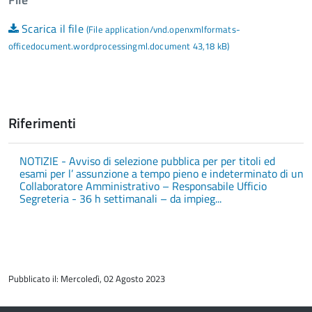
Scarica il file
(File application/vnd.openxmlformats-
officedocument.wordprocessingml.document 43,18 kB)
Riferimenti
NOTIZIE - Avviso di selezione pubblica per per titoli ed
esami per l’ assunzione a tempo pieno e indeterminato di un
Collaboratore Amministrativo – Responsabile Ufficio
Segreteria - 36 h settimanali – da impieg...
torna
all'inizio
Pubblicato il: Mercoledì, 02 Agosto 2023
del
contenuto