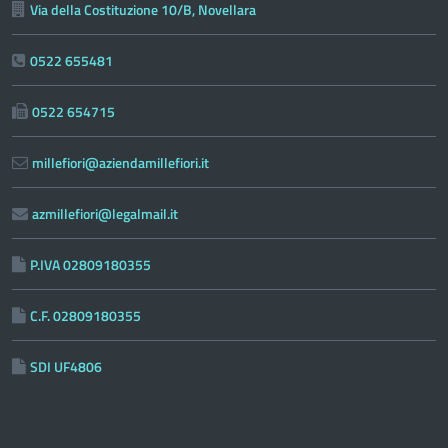
Via della Costituzione 10/B, Novellara
0522 655481
0522 654715
millefiori@aziendamillefiori.it
azmillefiori@legalmail.it
P.IVA 02809180355
C.F. 02809180355
SDI UF4806