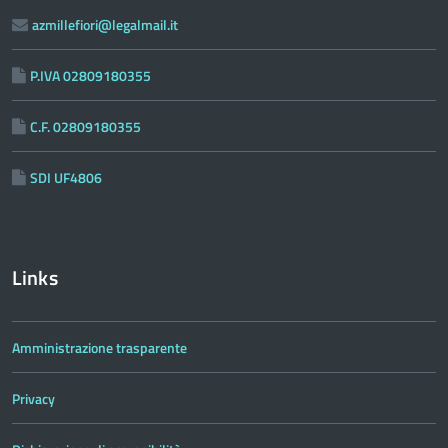
azmillefiori@legalmail.it
P.IVA 02809180355
C.F. 02809180355
SDI UF4806
Links
Amministrazione trasparente
Privacy