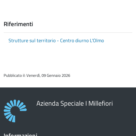
Riferimenti
Strutture sul territorio - Centro diurno L'Olmo
torna
all'inizio
Pubblicato il: Venerdì, 09 Gennaio 2026
del
contenuto
Azienda Speciale I Millefiori
Informazioni