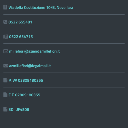
Via della Costituzione 10/B, Novellara
0522 655481
0522 654715
millefiori@aziendamillefiori.it
azmillefiori@legalmail.it
P.IVA 02809180355
C.F. 02809180355
SDI UF4806