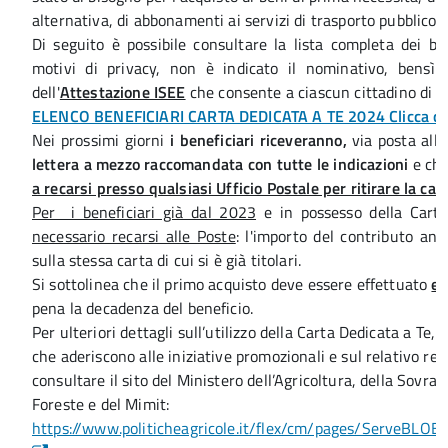
alternativa, di abbonamenti ai servizi di trasporto pubblico l
Di seguito è possibile consultare la lista completa dei ben
motivi di privacy, non è indicato il nominativo, bensì
dell'
Attestazione ISEE
che consente a ciascun cittadino di ide
ELENCO BENEFICIARI CARTA DEDICATA A TE 2024 Clicca qui 
Nei prossimi giorni
i beneficiari riceveranno,
via posta all'
lettera a mezzo raccomandata con tutte le indicazioni
e che
a recarsi presso qualsiasi Ufficio Postale per ritirare la car
Per i beneficiari già dal 2023
e in possesso della Cart
necessario recarsi alle Poste
: l'importo del contributo an
sulla stessa carta di cui si è già titolari.
Si sottolinea che il primo acquisto deve essere effettuato
en
pena la decadenza del beneficio.
Per ulteriori dettagli sull’utilizzo della Carta Dedicata a Te, 
che aderiscono alle iniziative promozionali e sul relativo re
consultare il sito del Ministero dell’Agricoltura, della Sovra
Foreste e del Mimit:
https://www.politicheagricole.it/flex/cm/pages/ServeBLOB