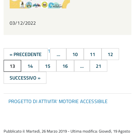
03/12/2022
1
« PRECEDENTE
...
10
11
12
13
14
15
16
...
21
SUCCESSIVO »
PROGETTO DI ATTIVITA' MOTORIE ACCESSIBILE
torna
all'inizio
Pubblicato il: Martedì, 26 Marzo 2019 - Ultima modifica: Giovedì, 19 Agosto
del