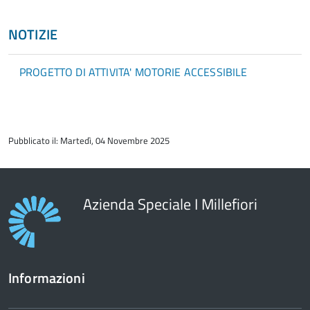
NOTIZIE
PROGETTO DI ATTIVITA' MOTORIE ACCESSIBILE
torna
all'inizio
Pubblicato il: Martedì, 04 Novembre 2025
del
contenuto
Azienda Speciale I Millefiori
Informazioni