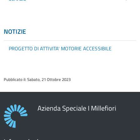
NOTIZIE
PROGETTO DI ATTIVITA' MOTORIE ACCESSIBILE
torna
all'inizio
Pubblicato il: Sabato, 21 Ottobre 2023
del
contenuto
Azienda Speciale I Millefiori