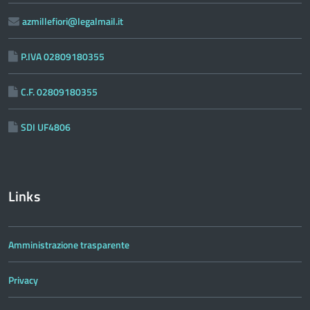
azmillefiori@legalmail.it
P.IVA 02809180355
C.F. 02809180355
SDI UF4806
Links
Amministrazione trasparente
Privacy