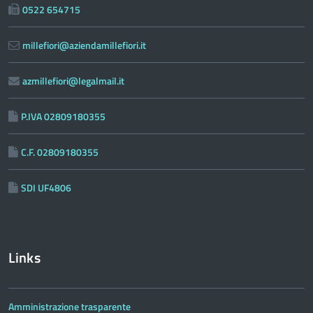
0522 654715
millefiori@aziendamillefiori.it
azmillefiori@legalmail.it
P.IVA 02809180355
C.F. 02809180355
SDI UF4806
Links
Amministrazione trasparente