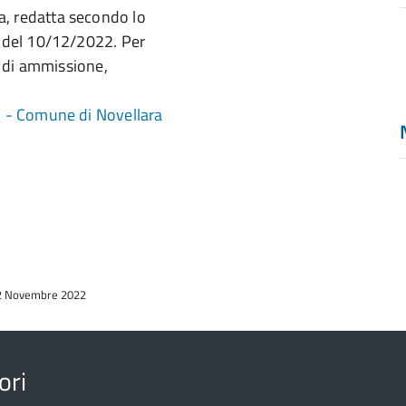
, redatta secondo lo
0 del 10/12/2022. Per
i di ammissione,
S - Comune di Novellara
a
 22 Novembre 2022
d
ori