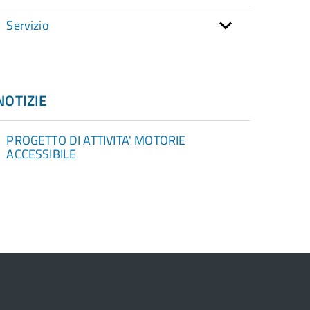
Servizio
NOTIZIE
PROGETTO DI ATTIVITA' MOTORIE
ACCESSIBILE
torna
ll'inizio
el
contenuto