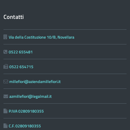
Contatti
Via della Costituzione 10/B, Novellara
0522 655481
0522 654715
millefiori@aziendamillefiori.it
azmillefiori@legalmail.it
P.IVA 02809180355
C.F. 02809180355