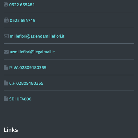
0522 655481
0522 654715
millefiori@aziendamillefiori.it
azmillefiori@legalmail.it
P.IVA 02809180355
C.F. 02809180355
SDI UF4806
Links