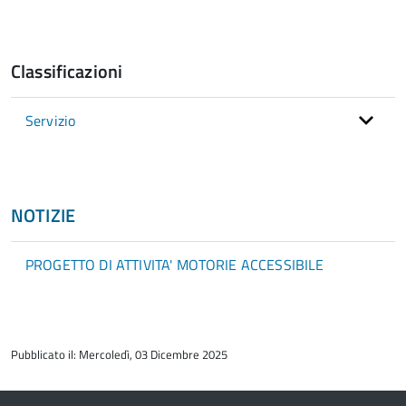
Classificazioni
Servizio
NOTIZIE
PROGETTO DI ATTIVITA' MOTORIE ACCESSIBILE
torna
all'inizio
Pubblicato il: Mercoledì, 03 Dicembre 2025
del
contenuto