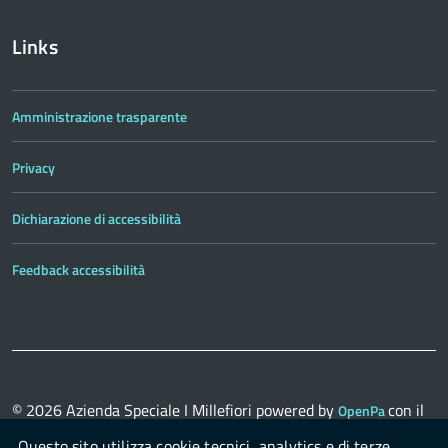
Links
Amministrazione trasparente
Privacy
Dichiarazione di accessibilità
Feedback accessibilità
© 2026
Azienda Speciale I Millefiori
powered by
con il
OpenPa
supporto di
OpenContent Scarl
Questo sito utilizza cookie tecnici, analytics e di terze