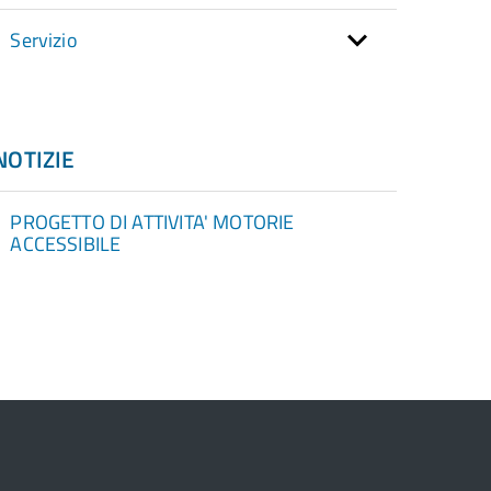
Servizio
NOTIZIE
PROGETTO DI ATTIVITA' MOTORIE
ACCESSIBILE
torna
ll'inizio
el
contenuto