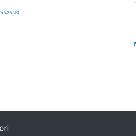
 244,26 kB)
a
d
ori