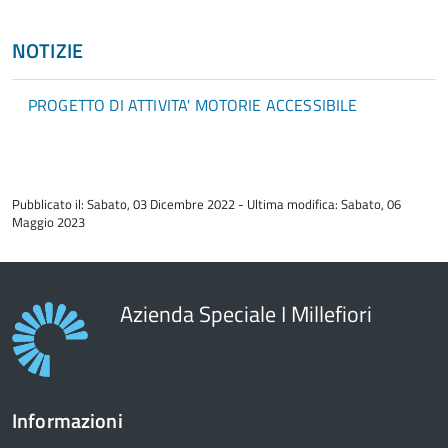
NOTIZIE
PROGETTO DI ATTIVITA' MOTORIE ACCESSIBILE
torna
all'inizio
Pubblicato il: Sabato, 03 Dicembre 2022 - Ultima modifica: Sabato, 06
del
Maggio 2023
contenuto
Azienda Speciale I Millefiori
Informazioni