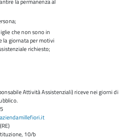
arantire la permanenza al
ersona;
miglie che non sono in
e la giornata per motivi
ssistenziale richiesto;
nsabile Attività Assistenziali) riceve nei giorni di
ubblico.
85
ziendamillefiori.it
(RE)
stituzione, 10/b