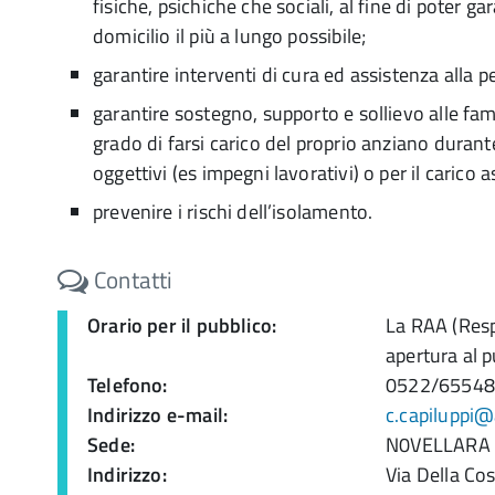
fisiche, psichiche che sociali, al fine di poter g
domicilio il più a lungo possibile;
garantire interventi di cura ed assistenza alla p
garantire sostegno, supporto e sollievo alle fa
grado di farsi carico del proprio anziano durant
oggettivi (es impegni lavorativi) o per il carico a
prevenire i rischi dell’isolamento.
Contatti
Orario per il pubblico:
La RAA (Respo
apertura al p
Telefono:
0522/6554
Indirizzo e-mail:
c.capiluppi@a
Sede:
N0VELLARA 
Indirizzo:
Via Della Co