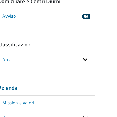
Domiciliare e Centri Diurni
Avviso
56
Classificazioni
Area
Azienda
Mission e valori