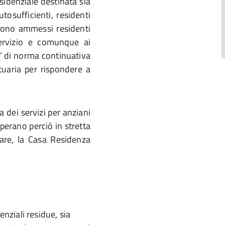
sidenziale destinata sia
tosufficienti, residenti
 sono ammessi residenti
ervizio e comunque ai
e’ di norma continuativa
ltuaria per rispondere a
a
d
a dei servizi per anziani
perano perciò in stretta
iare, la Casa Residenza
nziali residue, sia