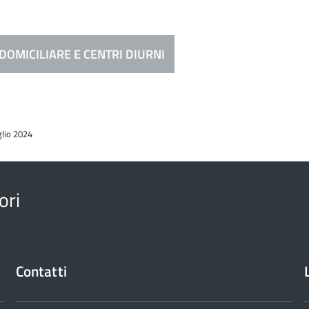
DOMICILIARE E CENTRI DIURNI
glio 2024
ori
Contatti