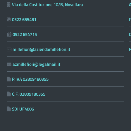
Via della Costituzione 10/B, Novellara
0522 655481
0522 654715
D
millefiori@aziendamillefiori.it
F
azmillefiori@legalmail.it
P.IVA 02809180355
C.F. 02809180355
SDI UF4806