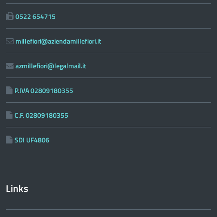
0522 654715
millefiori@aziendamillefiori.it
azmillefiori@legalmail.it
P.IVA 02809180355
C.F. 02809180355
SDI UF4806
Links