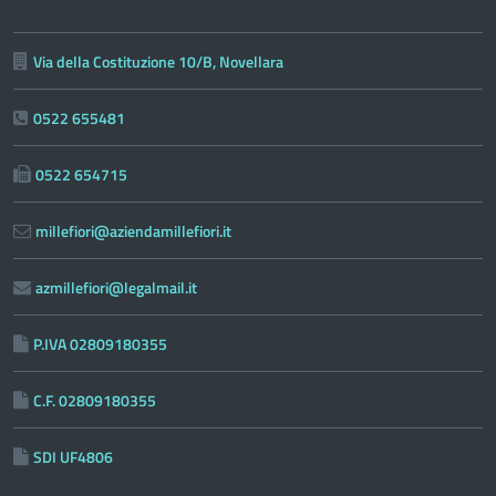
Via della Costituzione 10/B, Novellara
0522 655481
0522 654715
millefiori@aziendamillefiori.it
azmillefiori@legalmail.it
P.IVA 02809180355
C.F. 02809180355
SDI UF4806