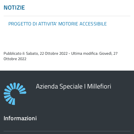
NOTIZIE
PROGETTO DI ATTIVITA' MOTORIE ACCESSIBILE
torna
all'inizio
Pubblicato il: Sabato, 22 Ottobre 2022 - Ultima modifica: Giovedì, 27
del
Ottobre 2022
contenuto
Azienda Speciale I Millefiori
Informazioni