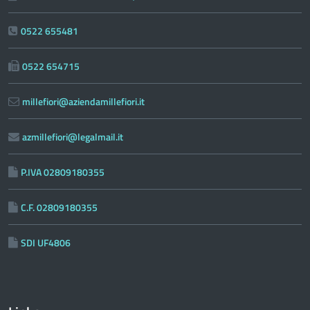
0522 655481
0522 654715
millefiori@aziendamillefiori.it
azmillefiori@legalmail.it
P.IVA 02809180355
C.F. 02809180355
SDI UF4806