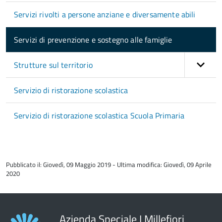
Servizi rivolti a persone anziane e diversamente abili
Servizi di prevenzione e sostegno alle famiglie
Strutture sul territorio
Servizio di ristorazione scolastica
Servizio di ristorazione scolastica Scuola Primaria
torna
all'inizio
Pubblicato il: Giovedì, 09 Maggio 2019 - Ultima modifica: Giovedì, 09 Aprile
del
2020
contenuto
Azienda Speciale I Millefiori