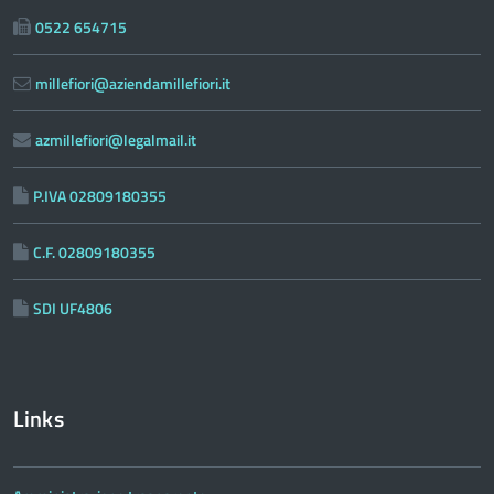
0522 654715
millefiori@aziendamillefiori.it
azmillefiori@legalmail.it
P.IVA 02809180355
C.F. 02809180355
SDI UF4806
Links