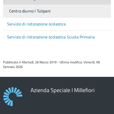
Centro diurno I Tulipani
Servizio di ristorazione scolastica
Servizio di ristorazione scolastica Scuola Primaria
torna
all'inizio
Pubblicato il: Martedì, 26 Marzo 2019 - Ultima modifica: Venerdì, 09
del
Gennaio 2026
contenuto
Azienda Speciale I Millefiori