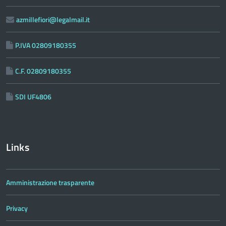
azmillefiori@legalmail.it
P.IVA 02809180355
C.F. 02809180355
SDI UF4806
Links
Amministrazione trasparente
Privacy