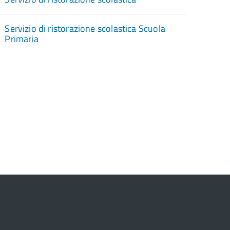
Servizio di ristorazione scolastica Scuola
Primaria
torna
ll'inizio
el
contenuto