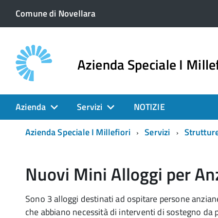
Comune di Novellara
Azienda Speciale I Millef
Azienda
Servizi
NOTIZIE
Azienda Speciale I Millefiori
Servizi
Strutture
Nuovi Mini Alloggi per An
Sono 3 alloggi destinati ad ospitare persone anziane
che abbiano necessità di interventi di sostegno da p