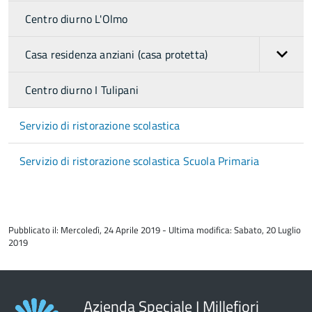
Centro diurno L'Olmo
Casa residenza anziani (casa protetta)
Centro diurno I Tulipani
Servizio di ristorazione scolastica
Servizio di ristorazione scolastica Scuola Primaria
torna
all'inizio
Pubblicato il: Mercoledì, 24 Aprile 2019 - Ultima modifica: Sabato, 20 Luglio
del
2019
contenuto
Azienda Speciale I Millefiori