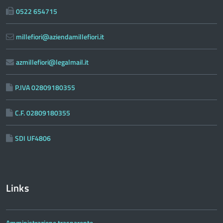
0522 654715
millefiori@aziendamillefiori.it
azmillefiori@legalmail.it
P.IVA 02809180355
C.F. 02809180355
SDI UF4806
Links
Amministrazione trasparente