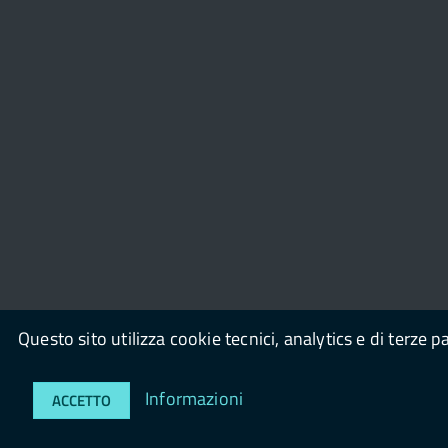
Questo sito utilizza cookie tecnici, analytics e di terze p
© 2026
Azienda Speciale I Millefiori
powered by
co
OpenPa
Informazioni
ACCETTO