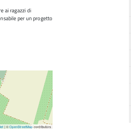
e ai ragazzi di
ensabile per un progetto
let
| ©
OpenStreetMap
contributors