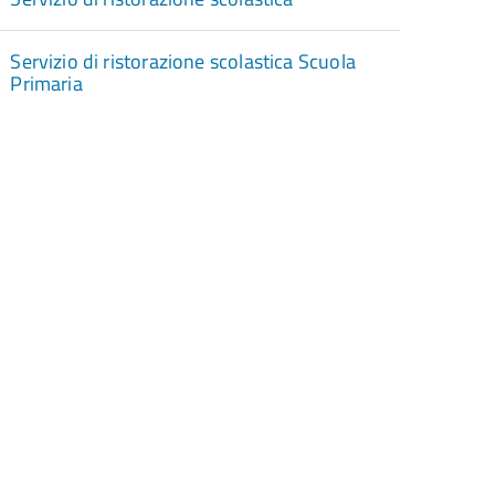
Servizio di ristorazione scolastica Scuola
Primaria
torna
ll'inizio
el
contenuto