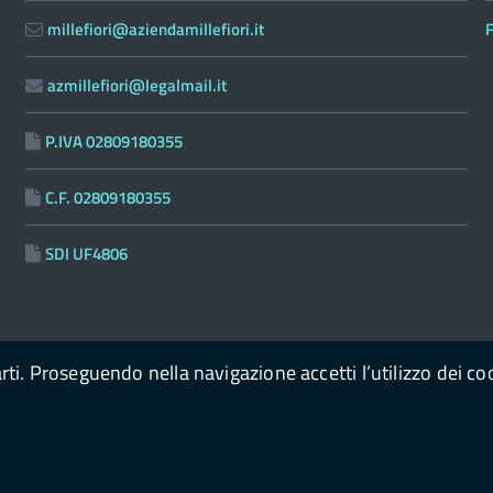
millefiori@aziendamillefiori.it
F
azmillefiori@legalmail.it
P.IVA 02809180355
C.F. 02809180355
SDI UF4806
arti. Proseguendo nella navigazione accetti l’utilizzo dei co
n il supporto di
OpenContent Scarl